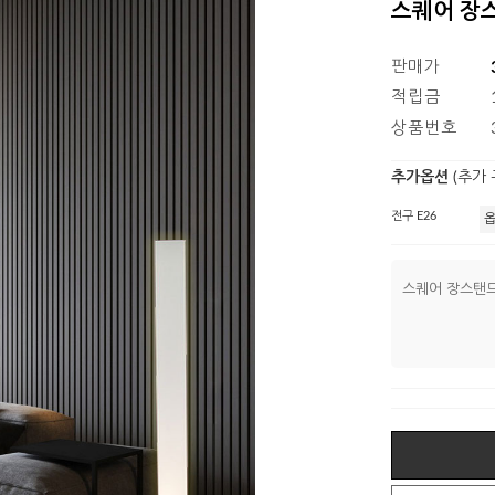
스퀘어 장
판매가
적립금
상품번호
추가옵션
(추가
전구 E26
스퀘어 장스탠