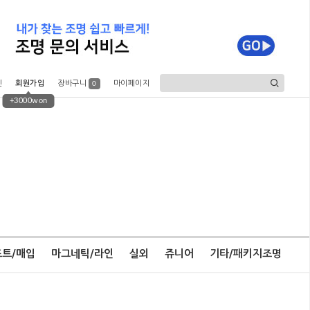
인
회원가입
장바구니
마이페이지
0
+3000won
포트/매입
마그네틱/라인
실외
쥬니어
기타/패키지조명