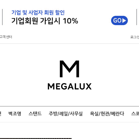
고객센터
로그
팬
벽조명
스탠드
주방/레일/사무실
욕실/현관/베란다
스