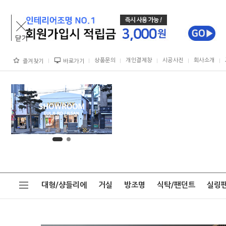
상품문의
개인결제창
시공사진
회사소개
즐겨찾기
바로가기
대형/샹들리에
거실
방조명
식탁/팬던트
실링