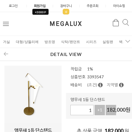
로그인
회원가입
장바구니
주문조회
마이쇼핑
0
+3000 P
검
MEGALUX
검
메
색
색
뉴
거실
대형/샹들리에
방조명
식탁/팬던트
시리즈
실링팬
벽조명
DETAIL VIEW
적립금
1%
상품번호
3393547
배송비
(조건)
지역별
앵무새 1등 단스탠드
182,000
원
+1
-1
앵무새 1등 단스탠드
182,000
총 상품 금액
원