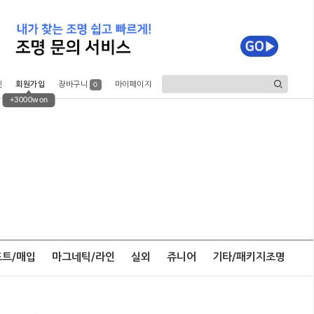
인
회원가입
장바구니
마이페이지
0
+3000won
포트/매입
마그네틱/라인
실외
쥬니어
기타/패키지조명