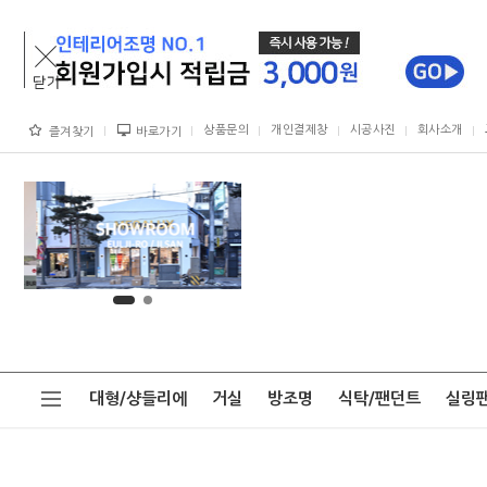
상품문의
개인결제창
시공사진
회사소개
즐겨찾기
바로가기
대형/샹들리에
거실
방조명
식탁/팬던트
실링