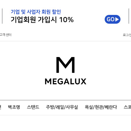
고객센터
로그
팬
벽조명
스탠드
주방/레일/사무실
욕실/현관/베란다
스