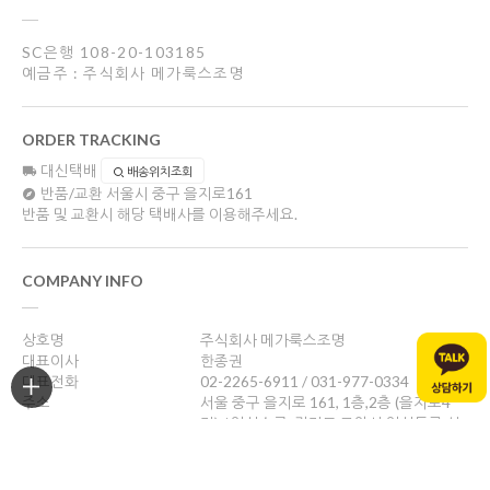
SC은행 108-20-103185
예금주 : 주식회사 메가룩스조명
ORDER TRACKING
대신택배
배송위치조회
반품/교환
서울시 중구 을지로161
반품 및 교환시 해당 택배사를 이용해주세요.
COMPANY INFO
상호명
주식회사 메가룩스조명
대표이사
한종권
대표전화
02-2265-6911 / 031-977-0334
주소
서울 중구 을지로 161, 1층,2층 (을지로4
가) / 일산쇼룸: 경기도 고양시 일산동구 성
현로47, 나동(성석동)
사업자등록번호
469-88-01526
통신판매업신고
제 2024-서울중구-1784호