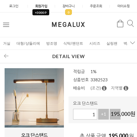
로그인
회원가입
장바구니
주문조회
마이쇼핑
0
+3000 P
검
MEGALUX
검
메
색
색
뉴
거실
대형/샹들리에
방조명
식탁/팬던트
시리즈
실링팬
벽조명
DETAIL VIEW
적립금
1%
상품번호
3382523
배송비
(조건)
지역별
오크 단스탠드
195,000
원
+1
-1
오크 단스탠드
195,000
총 상품 금액
원