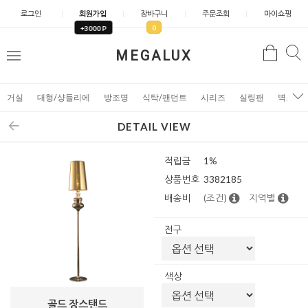
로그인
회원가입
장바구니
주문조회
마이쇼핑
0
+3000 P
검
MEGALUX
검
메
색
색
뉴
거실
대형/샹들리에
방조명
식탁/팬던트
시리즈
실링팬
벽조명
DETAIL VIEW
적립금
1%
상품번호
3382185
배송비
(조건)
지역별
전구
색상
골드 장스탠드