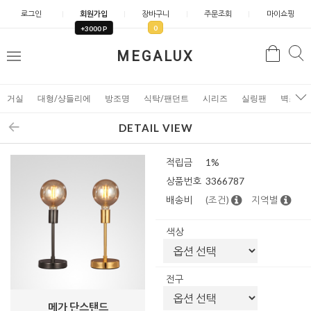
로그인
회원가입
장바구니
주문조회
마이쇼핑
0
+3000 P
검
MEGALUX
검
메
색
색
뉴
거실
대형/샹들리에
방조명
식탁/팬던트
시리즈
실링팬
벽조명
DETAIL VIEW
적립금
1%
상품번호
3366787
배송비
(조건)
지역별
색상
전구
메가 단스탠드