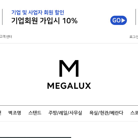
고객센터
로그
팬
벽조명
스탠드
주방/레일/사무실
욕실/현관/베란다
스