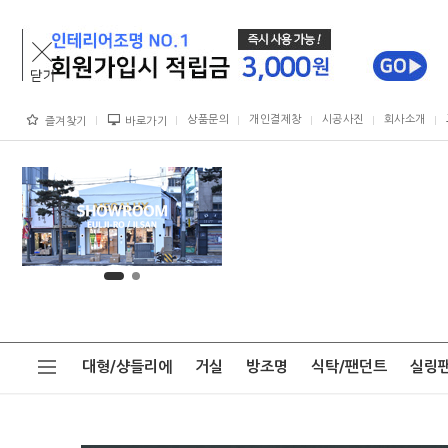
상품문의
개인결제창
시공사진
회사소개
즐겨찾기
바로가기
대형/샹들리에
거실
방조명
식탁/팬던트
실링