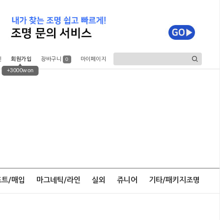
인
회원가입
장바구니
마이페이지
0
+3000won
포트/매입
마그네틱/라인
실외
쥬니어
기타/패키지조명