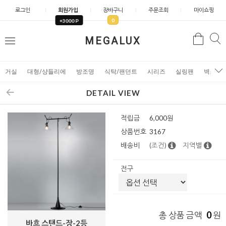
로그인
회원가입
장바구니
주문조회
마이쇼핑
0
+3000 P
검
MEGALUX
검
메
색
색
뉴
거실
대형/샹들리에
방조명
식탁/팬던트
시리즈
실링팬
벽조명
DETAIL VIEW
적립금
6,000원
상품번호
3167
배송비
(조건)
지역별
전구
0
총 상품 금액
원
바흐 스탠드-장-2등