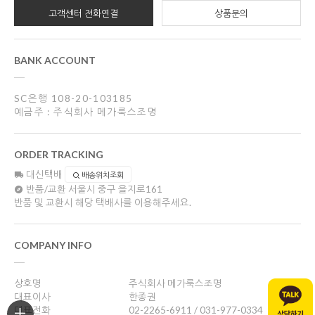
고객센터 전화연결
상품문의
BANK ACCOUNT
SC은행 108-20-103185
예금주 : 주식회사 메가룩스조명
ORDER TRACKING
대신택배
배송위치조회
반품/교환
서울시 중구 을지로161
반품 및 교환시 해당 택배사를 이용해주세요.
COMPANY INFO
상호명
주식회사 메가룩스조명
대표이사
한종권
대표전화
02-2265-6911 / 031-977-0334