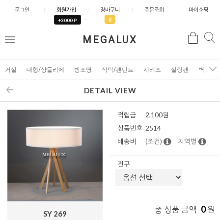
로그인
회원가입
장바구니
주문조회
마이쇼핑
0
+3000 P
검
MEGALUX
검
메
색
색
뉴
거실
대형/샹들리에
방조명
식탁/팬던트
시리즈
실링팬
벽조명
DETAIL VIEW
적립금
2,100원
상품번호
2514
배송비
(조건)
지역별
전구
0
총 상품 금액
원
SY 269