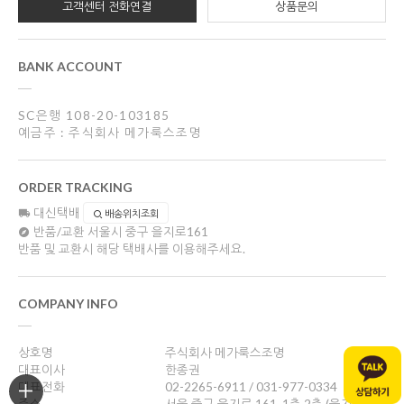
고객센터 전화연결
상품문의
BANK ACCOUNT
SC은행 108-20-103185
예금주 : 주식회사 메가룩스조명
ORDER TRACKING
대신택배
배송위치조회
반품/교환
서울시 중구 을지로161
반품 및 교환시 해당 택배사를 이용해주세요.
COMPANY INFO
상호명
주식회사 메가룩스조명
대표이사
한종권
대표전화
02-2265-6911 / 031-977-0334