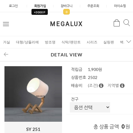
로그인
회원가입
장바구니
주문조회
마이쇼핑
0
+3000 P
검
MEGALUX
검
메
색
색
뉴
거실
대형/샹들리에
방조명
식탁/팬던트
시리즈
실링팬
벽조명
DETAIL VIEW
적립금
1,900원
상품번호
2502
배송비
(조건)
지역별
전구
0
총 상품 금액
원
SY 251