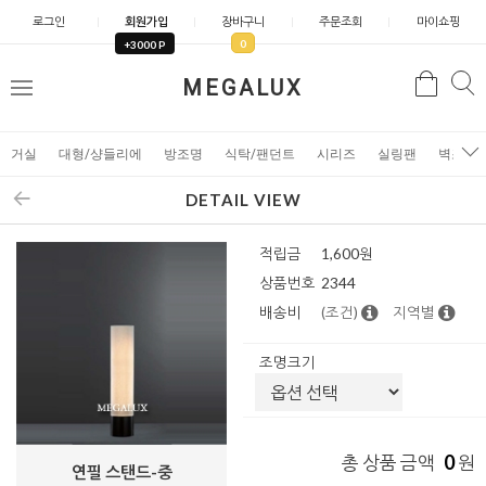
로그인
회원가입
장바구니
주문조회
마이쇼핑
0
+3000 P
검
MEGALUX
검
메
색
색
뉴
거실
대형/샹들리에
방조명
식탁/팬던트
시리즈
실링팬
벽조명
DETAIL VIEW
적립금
1,600원
상품번호
2344
배송비
(조건)
지역별
조명크기
0
총 상품 금액
원
연필 스탠드-중