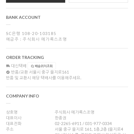
BANK ACCOUNT
SC은행 108-20-103185
예금주 : 주식회사 메가룩스조명
ORDER TRACKING
대신택배
배송위치조회
반품/교환
서울시 중구 을지로161
반품 및 교환시 해당 택배사를 이용해주세요.
COMPANY INFO
상호명
주식회사 메가룩스조명
대표이사
한종권
대표전화
02-2265-6911 / 031-977-0334
주소
서울 중구 을지로 161, 1층,2층 (을지로4