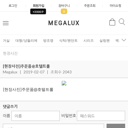
로그인
회원가입
장바구니
주문조회
마이쇼핑
0
+3000 P
검
MEGALUX
검
메
색
색
뉴
거실
대형/샹들리에
방조명
식탁/팬던트
시리즈
실링팬
벽조명
현장사진
[현장사진]주문품@호텔트롤
Megalux
|
2019-02-07
|
조회수 2043
[현장사진]주문품@호텔트롤
댓글쓰기
이름
비밀번호