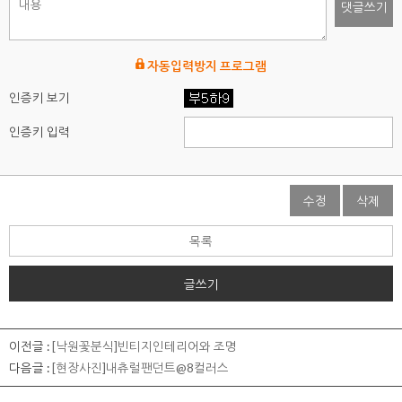
댓글쓰기
자동입력방지 프로그램
인증키 보기
인증키 입력
수정
삭제
목록
글쓰기
이전글 :
[낙원꽃분식]빈티지인테리어와 조명
다음글 :
[현장사진]내츄럴팬던트@8컬러스