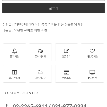
글쓰기
이전글 :
[개인주택]현대적인 복층주택을 위한 샹들리에 제안
다음글 :
모던한 로비를 위한 조명
공지사항
문의게시판
상품후기
개인결제창
최근본상품
마이페이지
주문조회
PC 버젼
CUSTOMER CENTER
02-2265-6911 / 031-977-0334