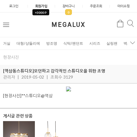
로그인
회원가입
장바구니
주문조회
마이쇼핑
0
+3000 P
검
MEGALUX
검
메
색
색
뉴
거실
대형/샹들리에
방조명
식탁/팬던트
시리즈
실링팬
벽조명
현장사진
[역삼동스튜디오]모던하고 감각적인 스튜디오을 위한 조명
관리자
|
2019-05-02
|
조회수 3129
[현장사진]**스튜디오@역삼
게시글 관련 상품