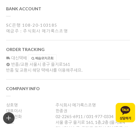
BANK ACCOUNT
SC은행 108-20-103185
예금주 : 주식회사 메가룩스조명
ORDER TRACKING
대신택배
배송위치조회
반품/교환
서울시 중구 을지로161
반품 및 교환시 해당 택배사를 이용해주세요.
COMPANY INFO
상호명
주식회사 메가룩스조명
대표이사
한종권
대표전화
02-2265-6911 / 031-977-0334
주소
서울 중구 을지로 161, 1층,2층 (을지로4
가) / 일산쇼룸: 경기도 고양시 일산동구 성
현로47, 나동(성석동)