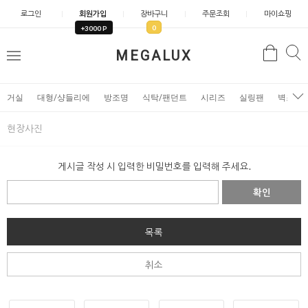
로그인
회원가입
장바구니
주문조회
마이쇼핑
0
+3000 P
검
MEGALUX
검
메
색
색
뉴
거실
대형/샹들리에
방조명
식탁/팬던트
시리즈
실링팬
벽조명
현장사진
게시글 작성 시 입력한 비밀번호를 입력해 주세요.
확인
목록
취소