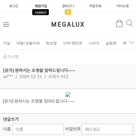
로그인
회원가입
장바구니
주문조회
마이쇼핑
0
+3000 P
검
MEGALUX
검
메
색
색
뉴
거실
대형/샹들리에
방조명
식탁/팬던트
시리즈
실링팬
벽조명
공지사항
[공지] 원하시는 조명을 찾아드립니다~~~
ad***
|
2024-12-15
|
조회수 412
[공지] 원하시는 조명을 찾아드립니다~~~
댓글쓰기
이름
비밀번호