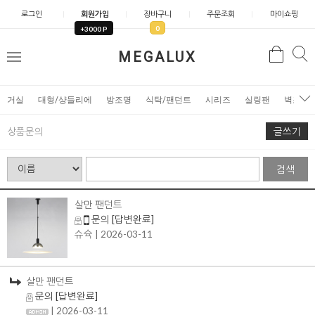
로그인
회원가입
장바구니
주문조회
마이쇼핑
0
+3000 P
검
MEGALUX
검
메
색
색
뉴
거실
대형/샹들리에
방조명
식탁/팬던트
시리즈
실링팬
벽조명
상품문의
글쓰기
검색
살만 팬던트
문의
[답변완료]
슈슉
| 2026-03-11
살만 팬던트
문의
[답변완료]
| 2026-03-11