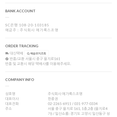
BANK ACCOUNT
SC은행 108-20-103185
예금주 : 주식회사 메가룩스조명
ORDER TRACKING
대신택배
배송위치조회
반품/교환
서울시 중구 을지로161
반품 및 교환시 해당 택배사를 이용해주세요.
COMPANY INFO
상호명
주식회사 메가룩스조명
대표이사
한종권
대표전화
02-2265-6911 / 031-977-0334
주소
서울 중구 을지로 161, 1층,2층 (을지로4
가) / 일산쇼룸: 경기도 고양시 일산동구 성