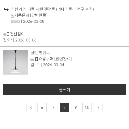
스텐 레인 니켈 샤틴 팬던트 (리네스트라 전구 포함)
제품문의
[답변완료]
| 2026-03-08
전선길이
김소*
| 2026-03-06
살만 팬던트
쇼룸구매
[답변완료]
김보*
| 2026-03-04
글쓰기
6
7
8
9
10