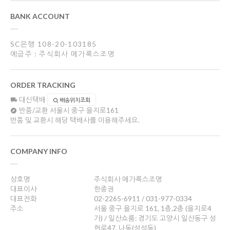
BANK ACCOUNT
SC은행 108-20-103185
예금주 : 주식회사 메가룩스조명
ORDER TRACKING
대신택배
배송위치조회
반품/교환
서울시 중구 을지로161
반품 및 교환시 해당 택배사를 이용해주세요.
COMPANY INFO
상호명
주식회사 메가룩스조명
대표이사
한종권
대표전화
02-2265-6911 / 031-977-0334
주소
서울 중구 을지로 161, 1층,2층 (을지로4
가) / 일산쇼룸: 경기도 고양시 일산동구 성
현로47, 나동(성석동)