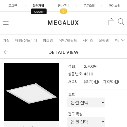
로그인
회원가입
장바구니
주문조회
마이쇼핑
0
+3000 P
검
MEGALUX
검
메
색
색
뉴
거실
대형/샹들리에
방조명
식탁/팬던트
시리즈
실링팬
벽조명
DETAIL VIEW
적립금
2,700원
상품번호
4310
배송비
(조건)
지역별
램프
전구색상