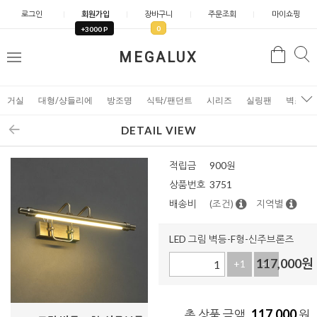
로그인
회원가입
장바구니
주문조회
마이쇼핑
0
+3000 P
검
MEGALUX
검
메
색
색
뉴
거실
대형/샹들리에
방조명
식탁/팬던트
시리즈
실링팬
벽조명
DETAIL VIEW
적립금
900원
상품번호
3751
배송비
(조건)
지역별
LED 그림 벽등-F형-신주브론즈
117,000
원
+1
-1
117,000
총 상품 금액
원