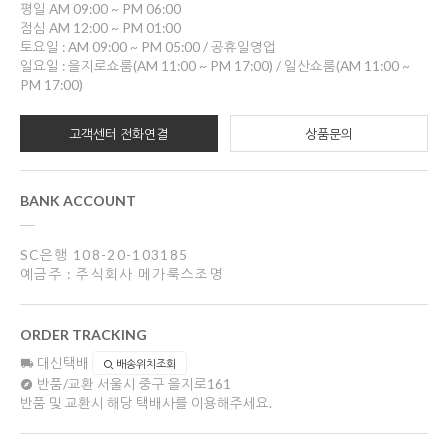
평일 AM 09:00 ~ PM 06:00
점심 AM 12:00 ~ PM 01:00
토요일 : AM 09:00 ~ PM 05:00 / 공휴일영업
일요일 : 을지로쇼룸(AM 11:00 ~ PM 17:00) / 일산쇼룸(AM 11:00 ~
PM 17:00)
고객센터 전화연결
상품문의
BANK ACCOUNT
SC은행 108-20-103185
예금주 : 주식회사 메가룩스조명
ORDER TRACKING
대신택배
배송위치조회
반품/교환
서울시 중구 을지로161
반품 및 교환시 해당 택배사를 이용해주세요.