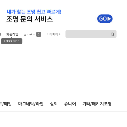
인
회원가입
장바구니
마이페이지
0
+3000won
트/매입
마그네틱/라인
실외
쥬니어
기타/패키지조명