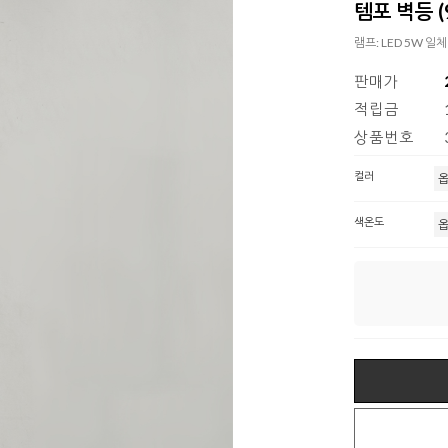
템포 벽등 (9
램프: LED 5W 일
판매가
적립금
상품번호
컬러
색온도