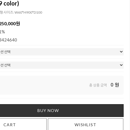
 color)
체형 사이즈: W60*H900*D100
250,000원
1%
3424640
0
원
총 상품 금액
BUY NOW
CART
WISHLIST