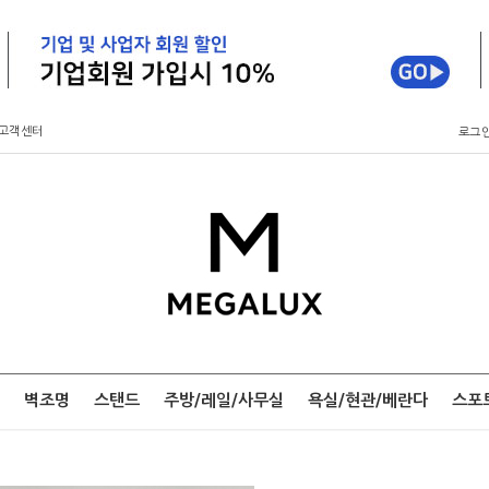
고객센터
로그
벽조명
스탠드
주방/레일/사무실
욕실/현관/베란다
스포