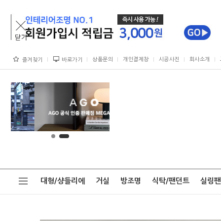
상품문의
개인결제창
시공사진
회사소개
즐겨찾기
바로가기
대형/샹들리에
거실
방조명
식탁/팬던트
실링팬