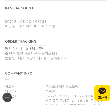
BANK ACCOUNT
SC은행 108-20-103185
예금주 : 주식회사 메가룩스조명
ORDER TRACKING
대신택배
배송위치조회
반품/교환
서울시 중구 을지로161
반품 및 교환시 해당 택배사를 이용해주세요.
COMPANY INFO
상호명
주식회사 메가룩스조명
대표이사
한종권
대표전화
02-2265-6911 / 031-977-0334
주소
서울 중구 을지로 161, 1층,2층 (을지로4
가) / 일산쇼룸: 경기도 고양시 일산동구 성
현로47, 나동(성석동)