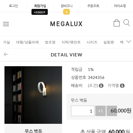
로그인
회원가입
장바구니
주문조회
마이쇼핑
0
+3000 P
검
MEGALUX
검
메
색
색
뉴
거실
대형/샹들리에
방조명
식탁/팬던트
시리즈
실링팬
벽조명
DETAIL VIEW
적립금
1%
상품번호
3424356
배송비
(조건)
지역별
무스 벽등
60,000
원
+1
-1
무스 벽등
60,000
총 상품 금액
원