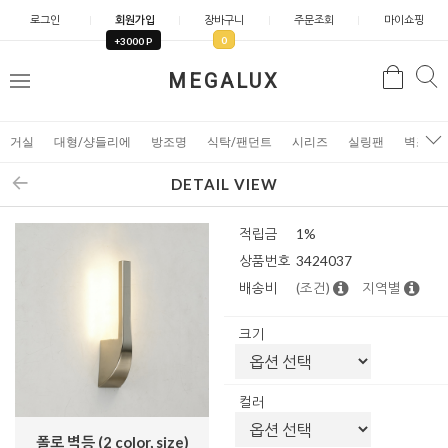
로그인
회원가입
장바구니
주문조회
마이쇼핑
0
+3000 P
검
MEGALUX
검
메
색
색
뉴
거실
대형/샹들리에
방조명
식탁/팬던트
시리즈
실링팬
벽조명
DETAIL VIEW
적립금
1%
상품번호
3424037
배송비
(조건)
지역별
크기
컬러
폴로 벽등 (2 color, size)