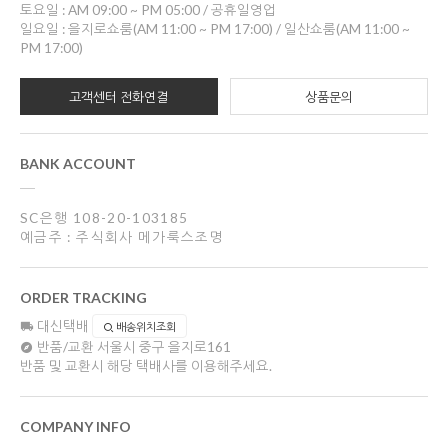
토요일 : AM 09:00 ~ PM 05:00 / 공휴일영업
일요일 : 을지로쇼룸(AM 11:00 ~ PM 17:00) / 일산쇼룸(AM 11:00 ~
PM 17:00)
고객센터 전화연결
상품문의
BANK ACCOUNT
SC은행 108-20-103185
예금주 : 주식회사 메가룩스조명
ORDER TRACKING
대신택배
배송위치조회
반품/교환
서울시 중구 을지로161
반품 및 교환시 해당 택배사를 이용해주세요.
COMPANY INFO