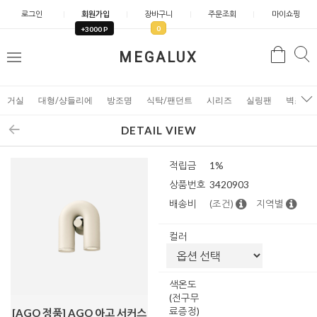
로그인
회원가입
장바구니
주문조회
마이쇼핑
0
+3000 P
검
MEGALUX
검
메
색
색
뉴
거실
대형/샹들리에
방조명
식탁/팬던트
시리즈
실링팬
벽조명
DETAIL VIEW
적립금
1%
상품번호
3420903
배송비
(조건)
지역별
컬러
색온도
(전구무
료증정)
[AGO 정품] AGO 아고 서커스