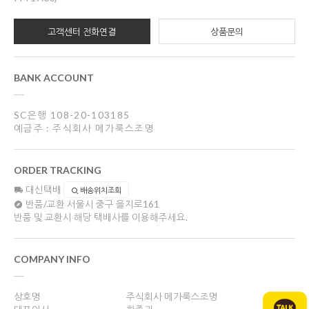
고객센터 전화연결
상품문의
BANK ACCOUNT
SC은행 108-20-103185
예금주 : 주식회사 메가룩스조명
ORDER TRACKING
대신택배
배송위치조회
반품/교환
서울시 중구 을지로161
반품 및 교환시 해당 택배사를 이용해주세요.
COMPANY INFO
상호명
주식회사 메가룩스조명