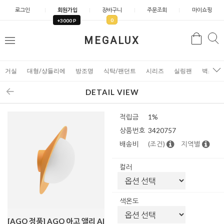
로그인
회원가입
장바구니
주문조회
마이쇼핑
0
+3000 P
검
MEGALUX
검
메
색
색
뉴
거실
대형/샹들리에
방조명
식탁/팬던트
시리즈
실링팬
벽조명
DETAIL VIEW
적립금
1%
상품번호
3420757
배송비
(조건)
지역별
컬러
색온도
[AGO 정품] AGO 아고 앨리 Al