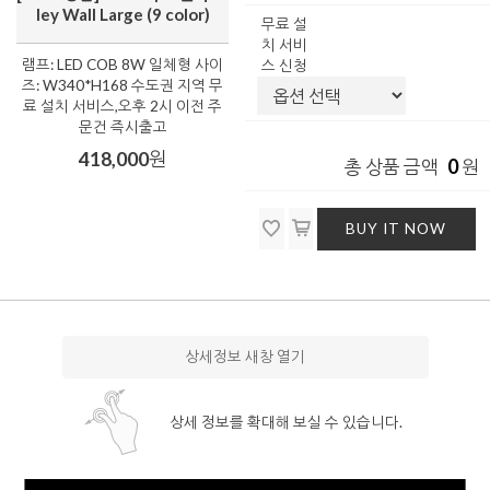
ley Wall Large (9 color)
무료 설
치 서비
램프: LED COB 8W 일체형 사이
스 신청
즈: W340*H168 수도권 지역 무
료 설치 서비스,오후 2시 이전 주
문건 즉시출고
418,000
원
0
총 상품 금액
원
BUY IT NOW
상세정보 새창 열기
상세 정보를 확대해 보실 수 있습니다.