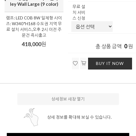
ley Wall Large (9 color)
무료 설
치 서비
램프: LED COB 8W 일체형 사이
스 신청
즈: W340*H168 수도권 지역 무
료 설치 서비스,오후 2시 이전 주
문건 즉시출고
418,000
원
0
총 상품 금액
원
BUY IT NOW
상세정보 새창 열기
상세 정보를 확대해 보실 수 있습니다.