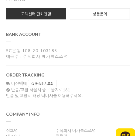
고객센터 전화연결
상품문의
BANK ACCOUNT
SC은행 108-20-103185
예금주 : 주식회사 메가룩스조명
ORDER TRACKING
대신택배
배송위치조회
반품/교환
서울시 중구 을지로161
반품 및 교환시 해당 택배사를 이용해주세요.
COMPANY INFO
상호명
주식회사 메가룩스조명