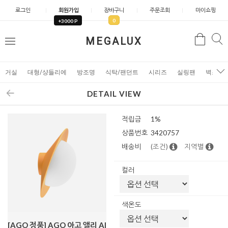
로그인
회원가입
장바구니
주문조회
마이쇼핑
0
+3000 P
검
MEGALUX
검
메
색
색
뉴
거실
대형/샹들리에
방조명
식탁/팬던트
시리즈
실링팬
벽조명
DETAIL VIEW
적립금
1%
상품번호
3420757
배송비
(조건)
지역별
컬러
색온도
[AGO 정품] AGO 아고 앨리 Al