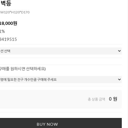
 벽등
 W120*H120*D170
18,000원
1%
3419515
 구매를 원하시면 선택하세요)
0
원
총 상품 금액
BUY NOW