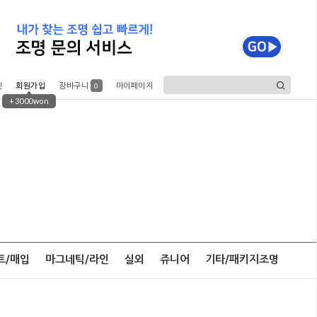
인
회원가입
장바구니
마이페이지
0
+3000won
트/매입
마그네틱/라인
실외
쥬니어
기타/패키지조명