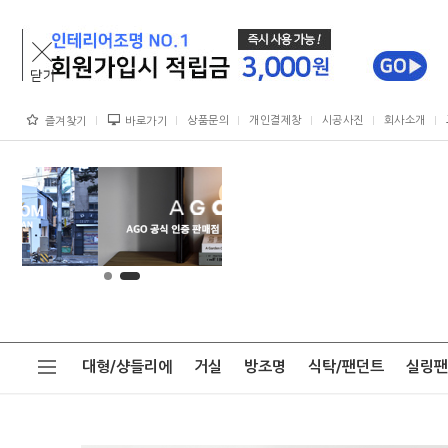
상품문의
개인결제창
시공사진
회사소개
즐겨찾기
바로가기
대형/샹들리에
거실
방조명
식탁/팬던트
실링팬