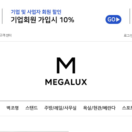
고객센터
로그
벽조명
스탠드
주방/레일/사무실
욕실/현관/베란다
스포