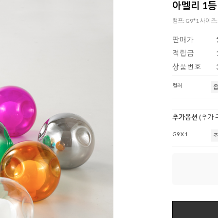
아멜리 1등
램프: G9*1 사이즈:
판매가
적립금
상품번호
컬러
추가옵션
(추가
G9 X 1