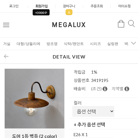
로그인
회원가입
장바구니
주문조회
마이쇼핑
0
+3000 P
검
MEGALUX
검
메
색
색
뉴
거실
대형/샹들리에
방조명
식탁/팬던트
시리즈
실링팬
벽조명
DETAIL VIEW
적립금
1%
상품번호
3419195
배송비
(조건)
지역별
컬러
+ 추가 옵션 선택
E26 X 1
도어 1등 벽등 (2 color)