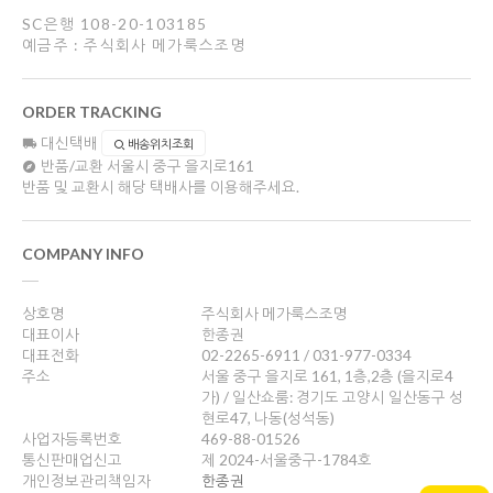
SC은행 108-20-103185
예금주 : 주식회사 메가룩스조명
ORDER TRACKING
대신택배
배송위치조회
반품/교환
서울시 중구 을지로161
반품 및 교환시 해당 택배사를 이용해주세요.
COMPANY INFO
상호명
주식회사 메가룩스조명
대표이사
한종권
대표전화
02-2265-6911 / 031-977-0334
주소
서울 중구 을지로 161, 1층,2층 (을지로4
가) / 일산쇼룸: 경기도 고양시 일산동구 성
현로47, 나동(성석동)
사업자등록번호
469-88-01526
통신판매업신고
제 2024-서울중구-1784호
개인정보관리책임자
한종권