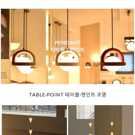
TABLE·POINT 테이블·펜던트 조명