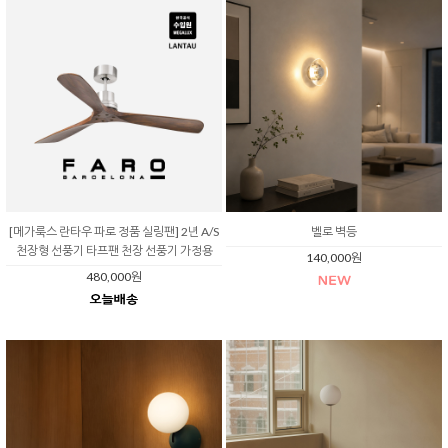
[메가룩스 란타우 파로 정품 실링팬] 2년 A/S
벨로 벽등
천장형 선풍기 타프팬 천장 선풍기 가정용
140,000원
480,000원