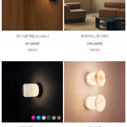
쥬디 1등 벽등 (5 color )
토네이도 L 장스탠드
87,000원
390,000원