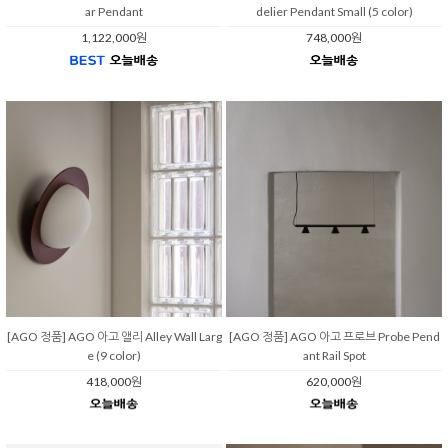
ar Pendant
delier Pendant Small (5 color)
1,122,000원
748,000원
[AGO 정품] AGO 아고 앨리 Alley Wall Larg
[AGO 정품] AGO 아고 프로브 Probe Pend
e (9 color)
ant Rail Spot
418,000원
620,000원