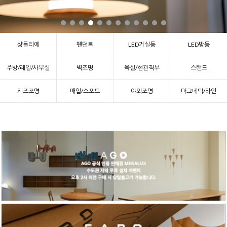
샹들리에
펜던트
LED거실등
LED방등
주방/레일/사무실
벽조명
욕실/현관직부
스탠드
키즈조명
매입/스포트
야외조명
마그네틱/라인