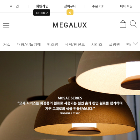
로그인
회원가입
장바구니
주문조회
마이쇼핑
0
+3000 P
검
MEGALUX
검
메
색
색
뉴
거실
대형/샹들리에
방조명
식탁/팬던트
시리즈
실링팬
벽조명