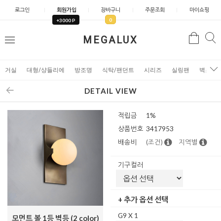
로그인
회원가입
장바구니
주문조회
마이쇼핑
0
+3000 P
검
MEGALUX
검
메
색
색
뉴
거실
대형/샹들리에
방조명
식탁/팬던트
시리즈
실링팬
벽조명
DETAIL VIEW
적립금
1%
상품번호
3417953
배송비
(조건)
지역별
기구컬러
+ 추가 옵션 선택
G9 X 1
모먼트 볼 1등 벽등 (2 color)