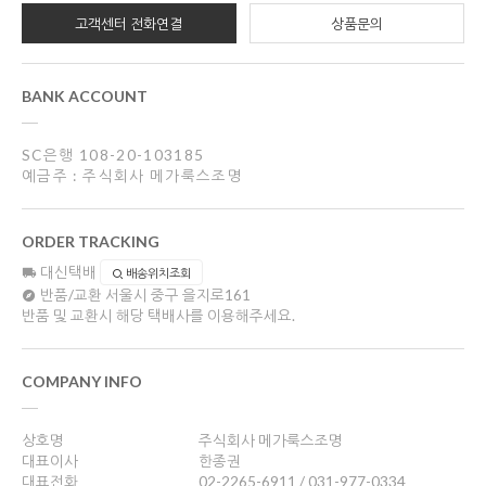
고객센터 전화연결
상품문의
BANK ACCOUNT
SC은행 108-20-103185
예금주 : 주식회사 메가룩스조명
ORDER TRACKING
대신택배
배송위치조회
반품/교환
서울시 중구 을지로161
반품 및 교환시 해당 택배사를 이용해주세요.
COMPANY INFO
상호명
주식회사 메가룩스조명
대표이사
한종권
대표전화
02-2265-6911 / 031-977-0334