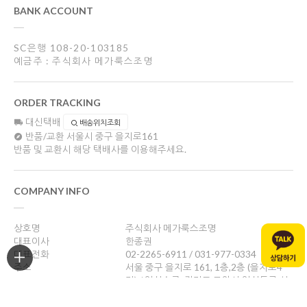
BANK ACCOUNT
SC은행 108-20-103185
예금주 : 주식회사 메가룩스조명
ORDER TRACKING
대신택배
배송위치조회
반품/교환
서울시 중구 을지로161
반품 및 교환시 해당 택배사를 이용해주세요.
COMPANY INFO
상호명
주식회사 메가룩스조명
대표이사
한종권
대표전화
02-2265-6911 / 031-977-0334
주소
서울 중구 을지로 161, 1층,2층 (을지로4
가) / 일산쇼룸: 경기도 고양시 일산동구 성
현로47, 나동(성석동)
사업자등록번호
469-88-01526