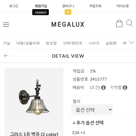
로그인
회원가입
장바구니
주문조회
마이쇼핑
0
+3000 P
검
MEGALUX
검
메
색
색
뉴
거실
대형/샹들리에
방조명
식탁/팬던트
시리즈
실링팬
벽조명
DETAIL VIEW
적립금
1%
상품번호
3415777
배송비
(조건)
지역별
컬러
+ 추가 옵션 선택
E26 ×1
그라스 1등 벽등 (2 color)