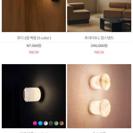
쥬디 1등 벽등 (5 color )
토네이도 L 장스탠드
87,000원
390,000원