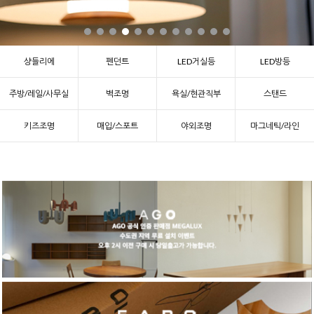
샹들리에
펜던트
LED거실등
LED방등
주방/레일/사무실
벽조명
욕실/현관직부
스탠드
키즈조명
매입/스포트
야외조명
마그네틱/라인