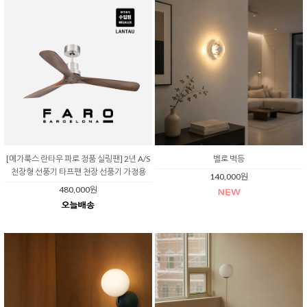
[메가룩스 란타우 파로 정품 실링팬] 2년 A/S
벨로 벽등
천장형 선풍기 타프팬 천장 선풍기 가정용
140,000원
480,000원