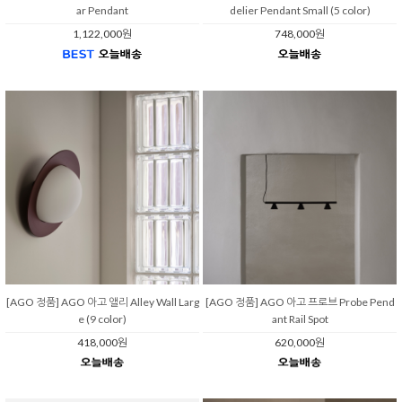
ar Pendant
delier Pendant Small (5 color)
1,122,000원
748,000원
[AGO 정품] AGO 아고 앨리 Alley Wall Larg
[AGO 정품] AGO 아고 프로브 Probe Pend
e (9 color)
ant Rail Spot
418,000원
620,000원