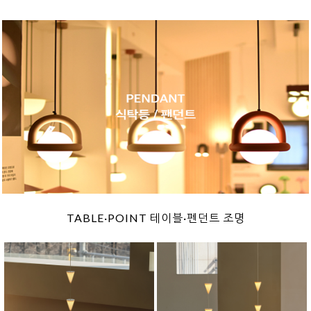
TABLE·POINT 테이블·펜던트 조명