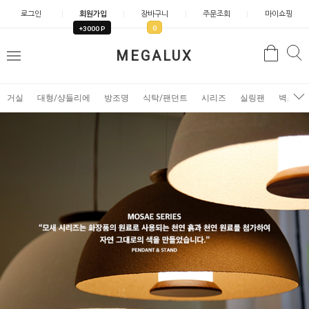
로그인
회원가입
장바구니
주문조회
마이쇼핑
0
+3000 P
검
MEGALUX
검
메
색
색
뉴
거실
대형/샹들리에
방조명
식탁/팬던트
시리즈
실링팬
벽조명