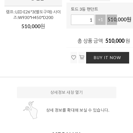
토드 3등 팬던트
램프: LED E26*3(별도구매) 사이
즈:W930*H450*D200
510,000
원
+1
-1
510,000
원
510,000
총 상품 금액
원
BUY IT NOW
상세정보 새창 열기
상세 정보를 확대해 보실 수 있습니다.