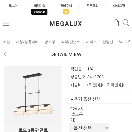
로그인
회원가입
장바구니
주문조회
마이쇼핑
0
+3000 P
검
MEGALUX
검
메
색
색
뉴
거실
대형/샹들리에
방조명
식탁/팬던트
시리즈
실링팬
벽조명
DETAIL VIEW
적립금
1%
상품번호
3415708
배송비
(조건)
지역별
+ 추가 옵션 선택
E26 ×3
(별도구
매)
토드 3등 팬던트