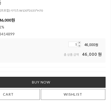
등
 (램프포함) 사이즈:W130*D155*H70
46,000
원
1%
3414899
46,000
원
46,000
원
총 상품 금액
BUY NOW
CART
WISHLIST