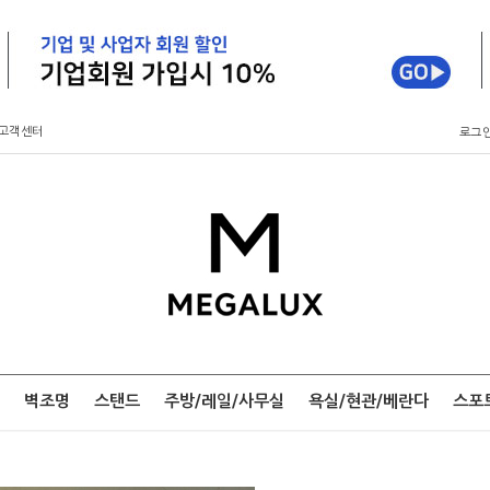
고객센터
로그
벽조명
스탠드
주방/레일/사무실
욕실/현관/베란다
스포