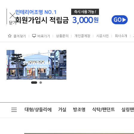
상품문의
개인결제창
시공사진
회사소개
즐겨찾기
바로가기
대형/샹들리에
거실
방조명
식탁/팬던트
실링팬