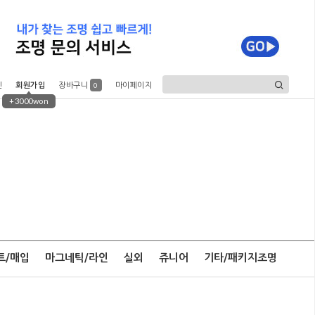
인
회원가입
장바구니
마이페이지
0
+3000won
트/매입
마그네틱/라인
실외
쥬니어
기타/패키지조명