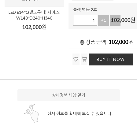
콜렛 벽등 2호
LED E14*1(별도구매) 사이즈:
W140*D240*H340
102,000
원
+1
-1
102,000
원
102,000
총 상품 금액
원
BUY IT NOW
상세정보 새창 열기
상세 정보를 확대해 보실 수 있습니다.