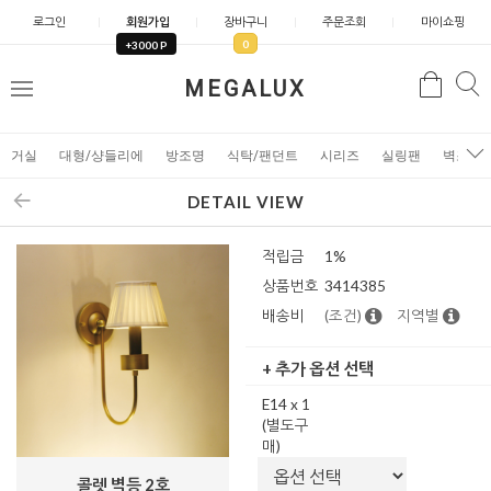
로그인
회원가입
장바구니
주문조회
마이쇼핑
0
+3000 P
검
MEGALUX
검
메
색
색
뉴
거실
대형/샹들리에
방조명
식탁/팬던트
시리즈
실링팬
벽조명
DETAIL VIEW
적립금
1%
상품번호
3414385
배송비
(조건)
지역별
+ 추가 옵션 선택
E14 x 1
(별도구
매)
콜렛 벽등 2호