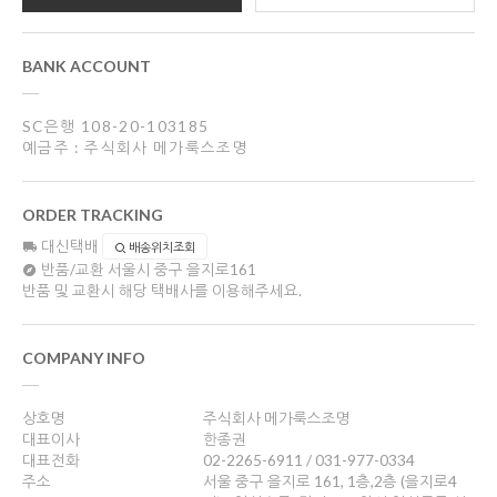
BANK ACCOUNT
SC은행 108-20-103185
예금주 : 주식회사 메가룩스조명
ORDER TRACKING
대신택배
배송위치조회
반품/교환
서울시 중구 을지로161
반품 및 교환시 해당 택배사를 이용해주세요.
COMPANY INFO
상호명
주식회사 메가룩스조명
대표이사
한종권
대표전화
02-2265-6911 / 031-977-0334
주소
서울 중구 을지로 161, 1층,2층 (을지로4