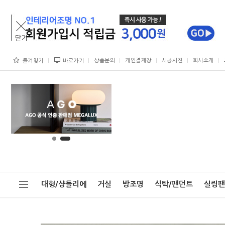
상품문의
개인결제창
시공사진
회사소개
즐겨찾기
바로가기
대형/샹들리에
거실
방조명
식탁/팬던트
실링팬