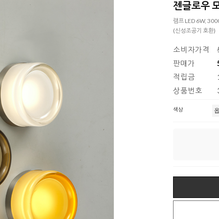
젠글로우 모던
램프 LED 6W, 30
(신성조공기 호환)
소비자가격
판매가
적립금
상품번호
색상