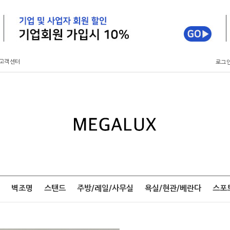
고객센터
로그
벽조명
스탠드
주방/레일/사무실
욕실/현관/베란다
스포