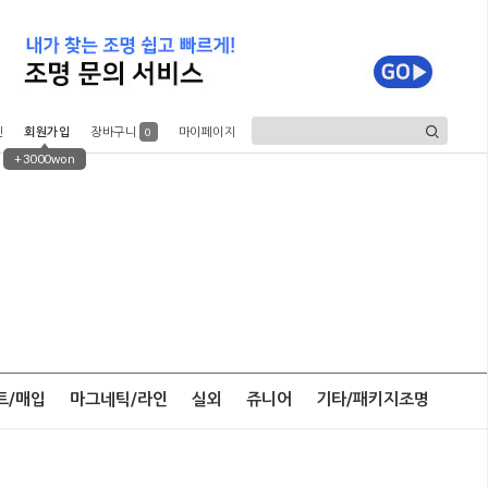
인
회원가입
장바구니
마이페이지
0
+3000won
트/매입
마그네틱/라인
실외
쥬니어
기타/패키지조명