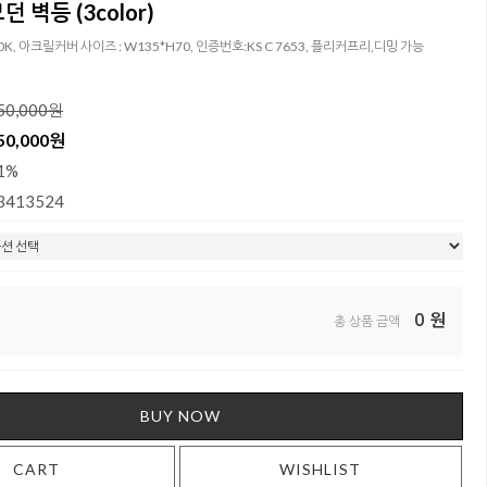
 벽등 (3color)
00K, 아크릴커버 사이즈 : W135*H70, 인증번호:KS C 7653, 플리커프리,디밍 가능
50,000원
50,000원
1%
3413524
0
원
총 상품 금액
BUY NOW
CART
WISHLIST