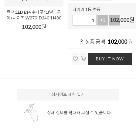
타이라 1등 벽등
램프:LED E14 촛대구*1(별도구
매) 사이즈:W270*D240*H480
102,000
원
+1
-1
102,000
원
102,000
총 상품 금액
원
BUY IT NOW
상세정보 새창 열기
상세 정보를 확대해 보실 수 있습니다.