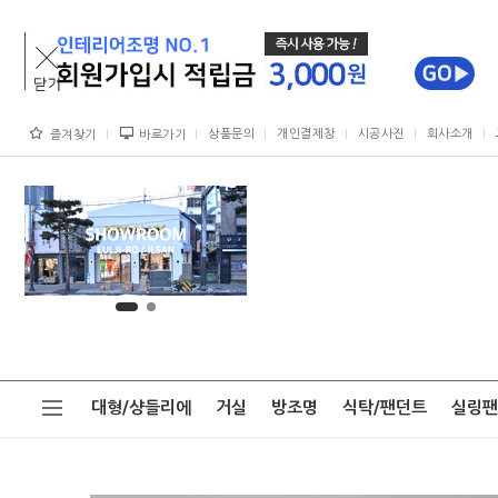
상품문의
개인결제창
시공사진
회사소개
즐겨찾기
바로가기
대형/샹들리에
거실
방조명
식탁/팬던트
실링팬