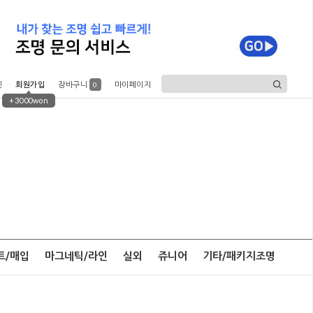
인
회원가입
장바구니
마이페이지
0
+3000won
트/매입
마그네틱/라인
실외
쥬니어
기타/패키지조명