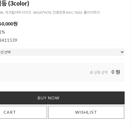
 (3color)
00K, 아크릴커버 사이즈 : W135*H70, 인증번호:KS C 7653, 플리커프리
50,000원
1%
3411539
0
원
총 상품 금액
BUY NOW
CART
WISHLIST