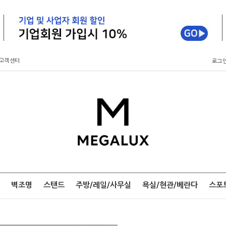
고객센터
로그
벽조명
스탠드
주방/레일/사무실
욕실/현관/베란다
스포