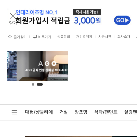
상품문의
개인결제창
시공사진
회사소개
즐겨찾기
바로가기
대형/샹들리에
거실
방조명
식탁/팬던트
실링팬