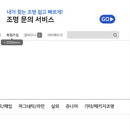
인
회원가입
장바구니
마이페이지
0
+3000won
트/매입
마그네틱/라인
실외
쥬니어
기타/패키지조명