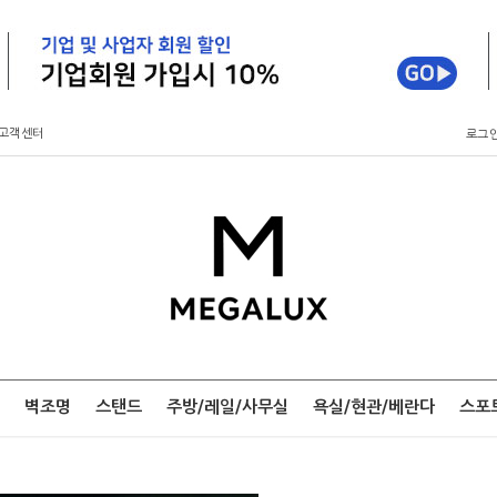
고객센터
로그
벽조명
스탠드
주방/레일/사무실
욕실/현관/베란다
스포