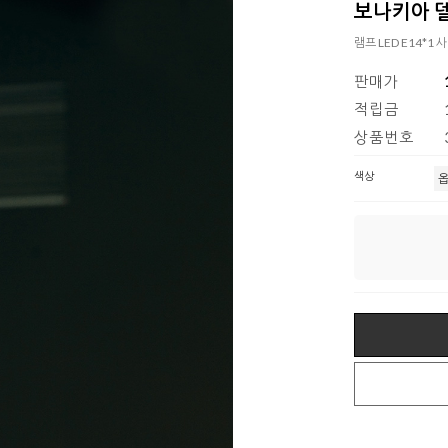
보나키아 델라
램프 LED E14*1 
판매가
적립금
상품번호
색상