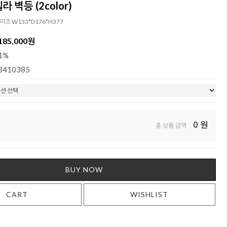
 벽등 (2color)
사이즈 W133*D176*H377
185,000원
1%
3410385
0
원
총 상품 금액
BUY NOW
CART
WISHLIST