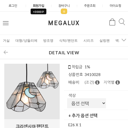
로그인
회원가입
장바구니
주문조회
마이쇼핑
0
+3000 P
검
MEGALUX
검
메
색
색
뉴
거실
대형/샹들리에
방조명
식탁/팬던트
시리즈
실링팬
벽조명
DETAIL VIEW
적립금
1%
상품번호
3410028
배송비
(조건)
지역별
색상
+ 추가 옵션 선택
E26 X 1
크리센시아 팬던트