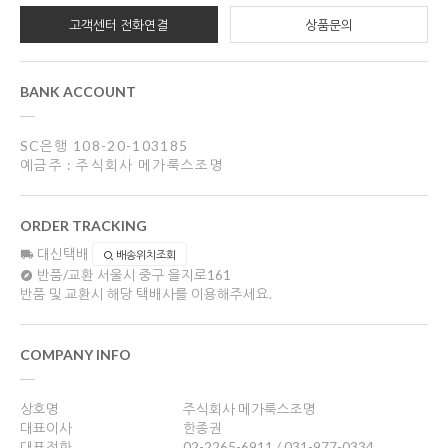
고객센터 전화연결
상품문의
BANK ACCOUNT
SC은행 108-20-103185
예금주 : 주식회사 메가룩스조명
ORDER TRACKING
대신택배
배송위치조회
반품/교환
서울시 중구 을지로161
반품 및 교환시 해당 택배사를 이용해주세요.
COMPANY INFO
상호명
주식회사 메가룩스조명
대표이사
한종권
대표전화
02-2265-6911 / 031-977-0334