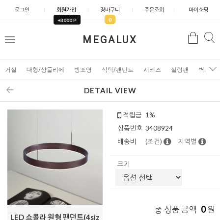
로그인
회원가입
장바구니
주문조회
마이쇼핑
0
+3000 P
검
MEGALUX
검
메
색
색
뉴
거실
대형/샹들리에
방조명
식탁/팬던트
시리즈
실링팬
벽조명
DETAIL VIEW
적립금
1%
상품번호
3408924
배송비
(조건)
지역별
크기
0
총 상품 금액
원
LED 쇼콜라 원형 팬던트(4siz