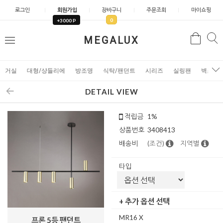
로그인
회원가입
장바구니
주문조회
마이쇼핑
0
+3000 P
검
MEGALUX
검
메
색
색
뉴
거실
대형/샹들리에
방조명
식탁/팬던트
시리즈
실링팬
벽조명
DETAIL VIEW
적립금
1%
상품번호
3408413
배송비
(조건)
지역별
타입
+ 추가 옵션 선택
MR16 X
프론 5등 팬던트