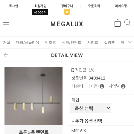
로그인
회원가입
장바구니
주문조회
마이쇼핑
0
+3000 P
검
MEGALUX
검
메
색
색
뉴
거실
대형/샹들리에
방조명
식탁/팬던트
시리즈
실링팬
벽조명
DETAIL VIEW
적립금
1%
상품번호
3408412
배송비
(조건)
지역별
타입
+ 추가 옵션 선택
MR16 X
프론 5등 팬던트