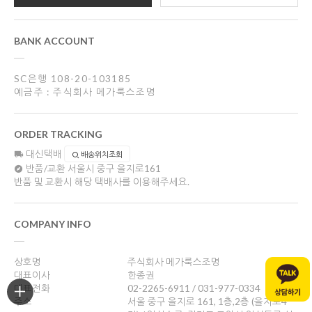
BANK ACCOUNT
SC은행 108-20-103185
예금주 : 주식회사 메가룩스조명
ORDER TRACKING
대신택배
배송위치조회
반품/교환
서울시 중구 을지로161
반품 및 교환시 해당 택배사를 이용해주세요.
COMPANY INFO
상호명
주식회사 메가룩스조명
대표이사
한종권
대표전화
02-2265-6911 / 031-977-0334
주소
서울 중구 을지로 161, 1층,2층 (을지로4