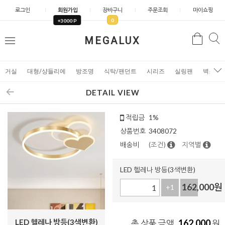
로그인
회원가입
장바구니
주문조회
마이쇼핑
0
+3000 P
검
MEGALUX
검
메
색
색
뉴
거실
대형/샹들리에
방조명
식탁/팬던트
시리즈
실링팬
벽조명
DETAIL VIEW
적립금
1%
상품번호
3408072
배송비
(조건)
지역별
LED 헬레나 방등(3색변환)
162,000
원
+1
-1
LED 헬레나 방등(3색변환)
162,000
총 상품 금액
원