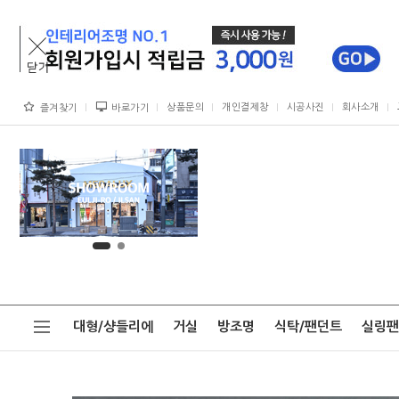
상품문의
개인결제창
시공사진
회사소개
즐겨찾기
바로가기
대형/샹들리에
거실
방조명
식탁/팬던트
실링팬