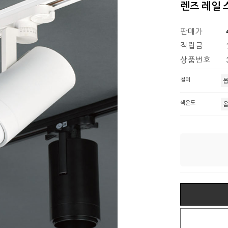
렌즈 레일 
판매가
적립금
상품번호
컬러
색온도