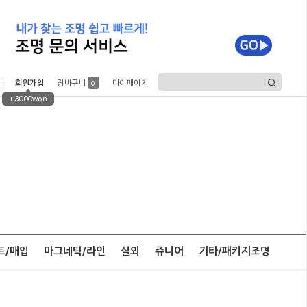
인
회원가입
장바구니
마이페이지
0
+3000won
트/매입
마그네틱/라인
실외
쥬니어
기타/패키지조명