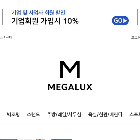
고객센터
로그
벽조명
스탠드
주방/레일/사무실
욕실/현관/베란다
스포