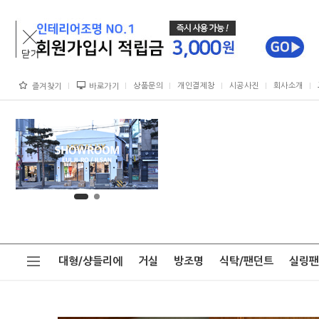
상품문의
개인결제창
시공사진
회사소개
즐겨찾기
바로가기
대형/샹들리에
거실
방조명
식탁/팬던트
실링팬