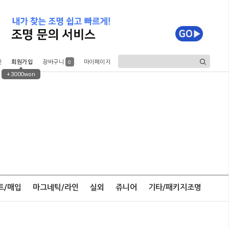
인
회원가입
장바구니
마이페이지
0
+3000won
트/매입
마그네틱/라인
실외
쥬니어
기타/패키지조명