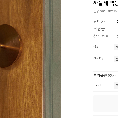
까눌레 벽등(
전구 G9*1 SIZE 
판매가
적립금
상품번호
색상
전선 타입
추가옵션
(추가
G9 x 1