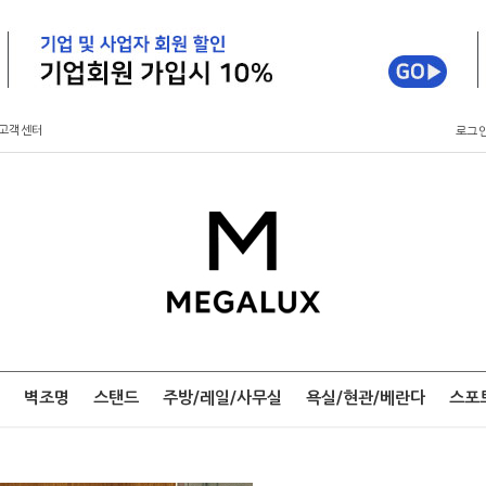
고객센터
로그
벽조명
스탠드
주방/레일/사무실
욕실/현관/베란다
스포