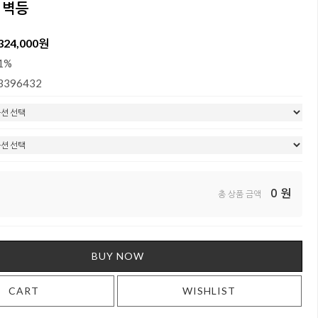
스 벽등
324,000원
1%
3396432
0
원
총 상품 금액
BUY NOW
CART
WISHLIST