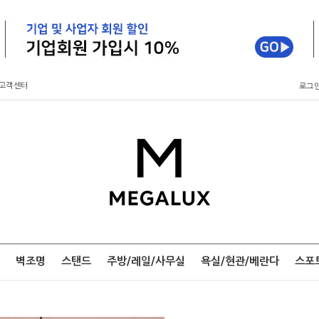
고객센터
로그
벽조명
스탠드
주방/레일/사무실
욕실/현관/베란다
스포