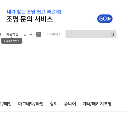
인
회원가입
장바구니
마이페이지
0
+3000won
트/매입
마그네틱/라인
실외
쥬니어
기타/패키지조명