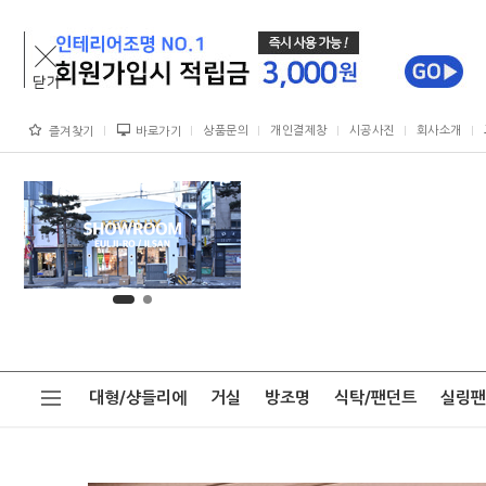
상품문의
개인결제창
시공사진
회사소개
즐겨찾기
바로가기
대형/샹들리에
거실
방조명
식탁/팬던트
실링팬