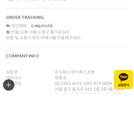
ORDER TRACKING
대신택배
배송위치조회
반품/교환
서울시 중구 을지로161
반품 및 교환시 해당 택배사를 이용해주세요.
COMPANY INFO
상호명
주식회사 메가룩스조명
대표이사
한종권
대표전화
02-2265-6911 / 031-977-0334
주소
서울 중구 을지로 161, 1층,2층 (을지로4
가) / 일산쇼룸: 경기도 고양시 일산동구 성
현로47, 나동(성석동)
사업자등록번호
469-88-01526
통신판매업신고
제 2024-서울중구-1784호
개인정보관리책임자
한종권
help@megalux.kr