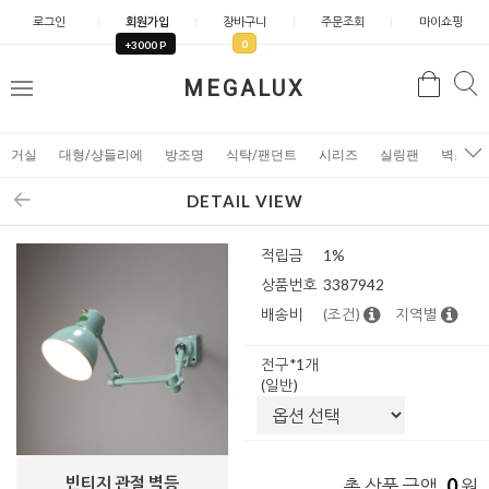
로그인
회원가입
장바구니
주문조회
마이쇼핑
0
+3000 P
검
MEGALUX
검
메
색
색
뉴
거실
대형/샹들리에
방조명
식탁/팬던트
시리즈
실링팬
벽조명
DETAIL VIEW
적립금
1%
상품번호
3387942
배송비
(조건)
지역별
전구*1개
(일반)
빈티지 관절 벽등
0
총 상품 금액
원