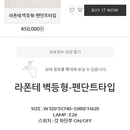
BUY IT NOW
라폰테 벽등형-펜던트타입
450,000
원
상세정보 새창 열기
상세 정보를 확대해 보실 수 있습니다.
라폰테 벽등형-펜단트타입
SIZE : W320*D(740~1080)*H620
LAMP :
E26
스위치 : 갓 하단부 ON/OFF