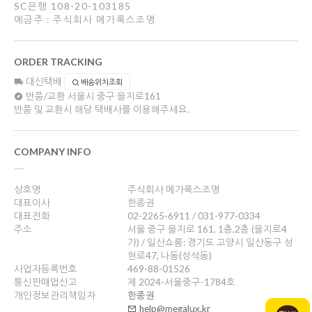
SC은행 108-20-103185
예금주 : 주식회사 메가룩스조명
ORDER TRACKING
대신택배
배송위치조회
반품/교환
서울시 중구 을지로161
반품 및 교환시 해당 택배사를 이용해주세요.
COMPANY INFO
상호명
주식회사 메가룩스조명
대표이사
한종권
대표전화
02-2265-6911 / 031-977-0334
주소
서울 중구 을지로 161, 1층,2층 (을지로4
가) / 일산쇼룸: 경기도 고양시 일산동구 성
현로47, 나동(성석동)
사업자등록번호
469-88-01526
통신판매업신고
제 2024-서울중구-1784호
개인정보관리책임자
한종권
help@megalux.kr