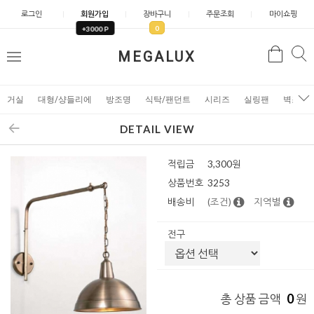
로그인
회원가입
장바구니
주문조회
마이쇼핑
0
+3000 P
검
MEGALUX
검
메
색
색
뉴
거실
대형/샹들리에
방조명
식탁/팬던트
시리즈
실링팬
벽조명
DETAIL VIEW
적립금
3,300원
상품번호
3253
배송비
(조건)
지역별
전구
0
총 상품 금액
원