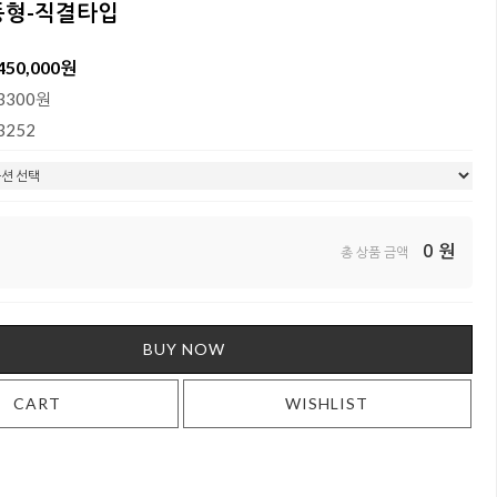
등형-직결타입
450,000원
3300원
3252
0
원
총 상품 금액
BUY NOW
CART
WISHLIST