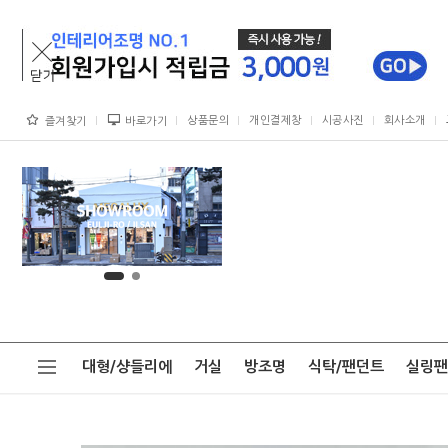
상품문의
개인결제창
시공사진
회사소개
즐겨찾기
바로가기
대형/샹들리에
거실
방조명
식탁/팬던트
실링팬