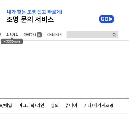
인
회원가입
장바구니
마이페이지
0
+3000won
트/매입
마그네틱/라인
실외
쥬니어
기타/패키지조명