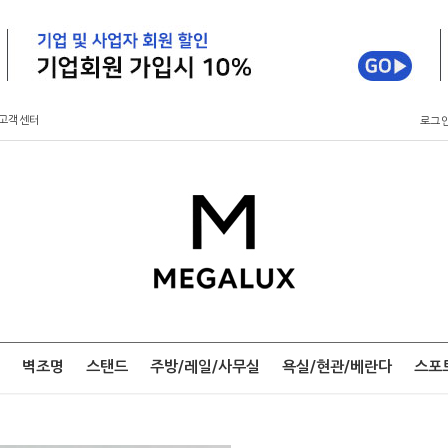
고객센터
로그
벽조명
스탠드
주방/레일/사무실
욕실/현관/베란다
스포