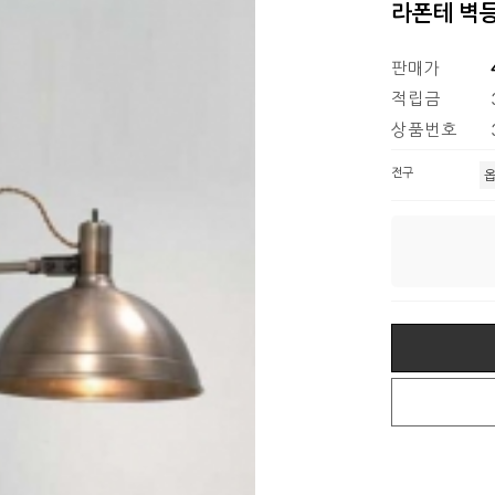
라폰테 벽
판매가
적립금
상품번호
전구