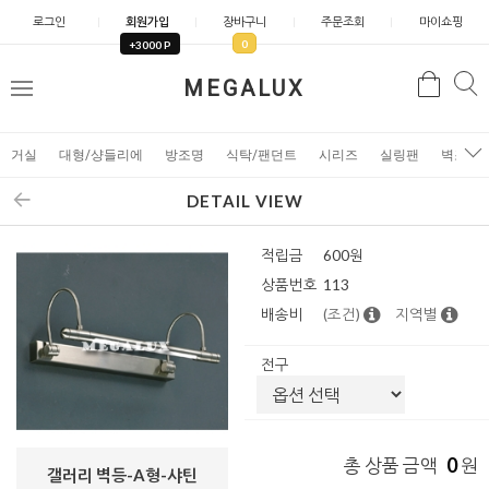
로그인
회원가입
장바구니
주문조회
마이쇼핑
0
+3000 P
검
MEGALUX
검
메
색
색
뉴
거실
대형/샹들리에
방조명
식탁/팬던트
시리즈
실링팬
벽조명
DETAIL VIEW
적립금
600원
상품번호
113
배송비
(조건)
지역별
전구
0
총 상품 금액
원
갤러리 벽등-A형-샤틴