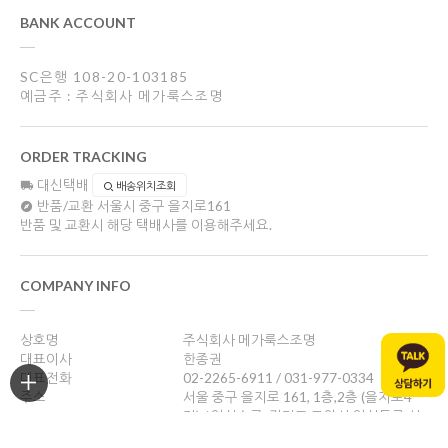
BANK ACCOUNT
SC은행 108-20-103185
예금주 : 주식회사 메가룩스조명
ORDER TRACKING
대신택배
배송위치조회
반품/교환
서울시 중구 을지로161
반품 및 교환시 해당 택배사를 이용해주세요.
COMPANY INFO
상호명
주식회사 메가룩스조명
대표이사
한종권
대표전화
02-2265-6911 / 031-977-0334
주소
서울 중구 을지로 161, 1층,2층 (을지로4
가) / 일산쇼룸: 경기도 고양시 일산동구 성
현로47, 나동(성석동)